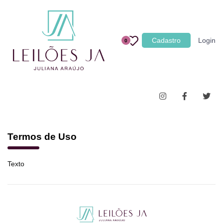
Categoria
Cadastro
Login
0
Imóveis
Terrenos
Acessórios para Veículos
Máquinas
Termos de Uso
Texto