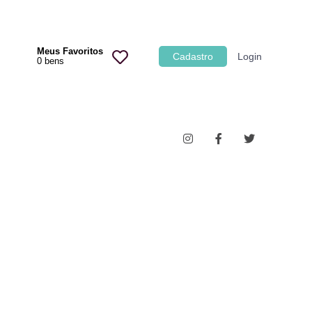
Categoria
Meus Favoritos
Cadastro
Login
0
bens
Imóveis
Terrenos
Acessórios para Veículos
Máquinas